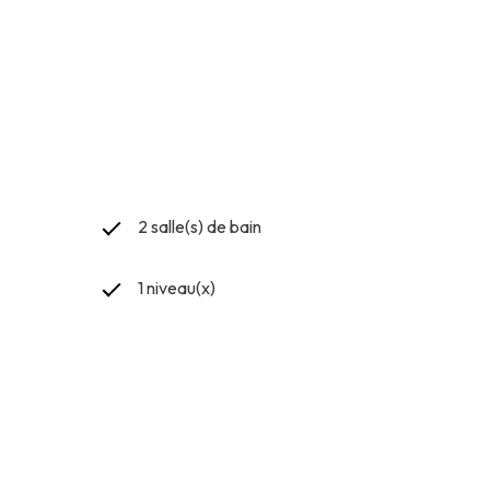
2 salle(s) de bain
1 niveau(x)