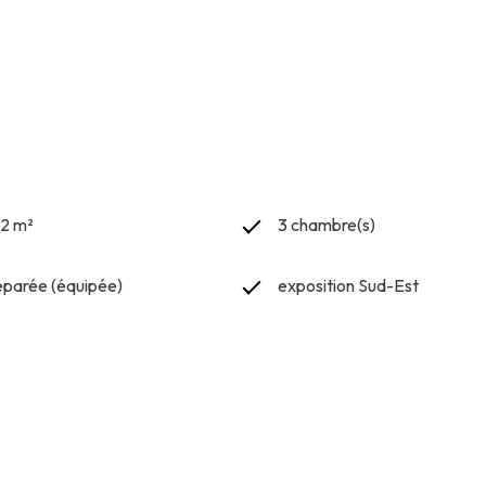
22 m²
3 chambre(s)
séparée (équipée)
exposition Sud-Est