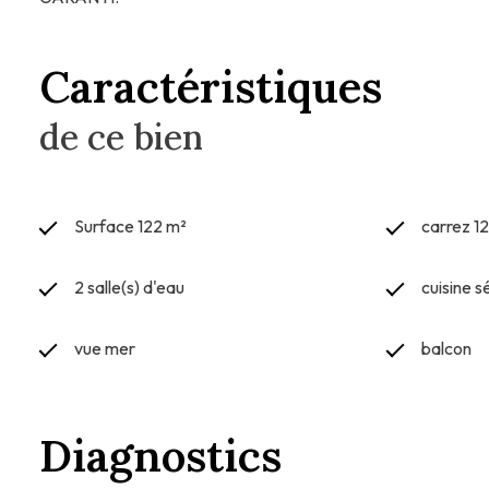
Caractéristiques
de ce bien
Surface 122 m²
carrez 1
2 salle(s) d'eau
cuisine 
vue mer
balcon
Diagnostics