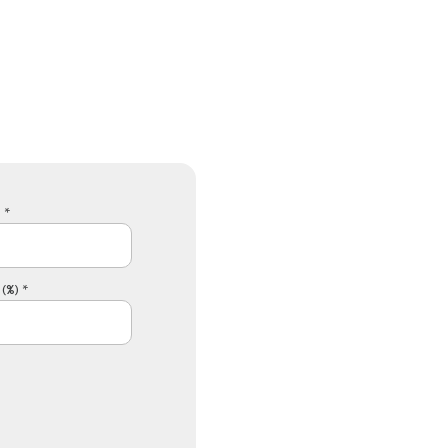
 *
(%) *