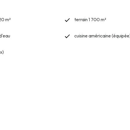
20 m²
terrain 1 700 m²
 d'eau
cuisine américaine (équipée
x)