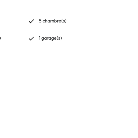
5 chambre(s)
)
1 garage(s)