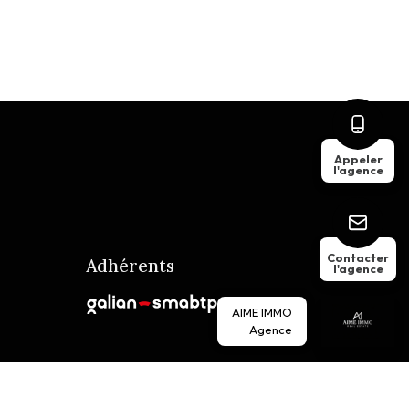
Appeler
l'agence
Contacter
Adhérents
l'agence
AIME IMMO
Agence