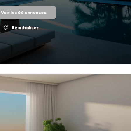
Voir les
66
annonces
Réinitialiser