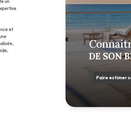
te un
xpertise
nce et
 une
Connaitr
alisée,
ide,
DE SON B
Faire estimer s