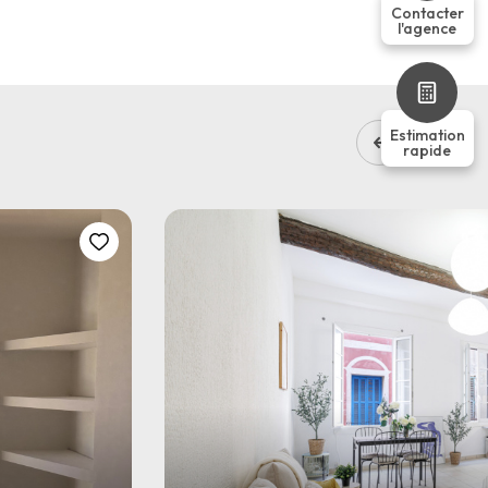
Contacter
l'agence
Estimation
rapide
2
60.67
chambre(s)
m²