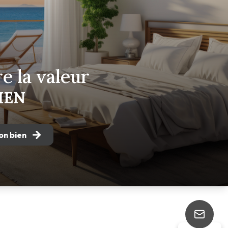
e la valeur
IEN
on bien