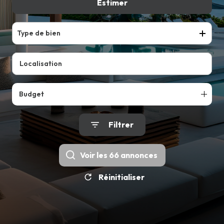
VENDRE
Estimer
De l'ancien
Du neuf
LOUER
Type de bien
Budget
Filtrer
Voir les
66
annonces
Réinitialiser