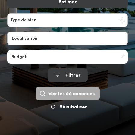
VENDRE
Estimer
De l'ancien
Du neuf
LOUER
Type de bien
Budget
Filtrer
Voir les
66
annonces
Réinitialiser