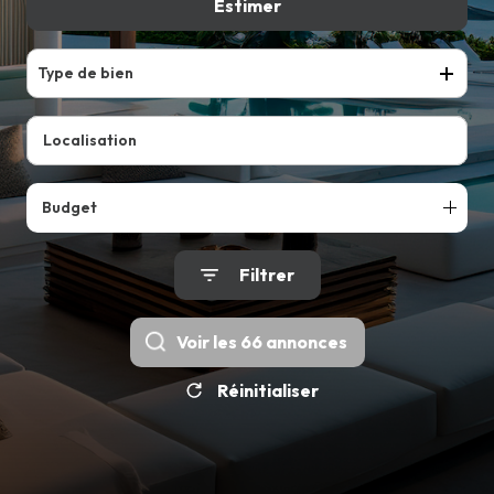
VENDRE
Estimer
De l'ancien
Du neuf
LOUER
Type de bien
Budget
Filtrer
Voir les
66
annonces
Réinitialiser