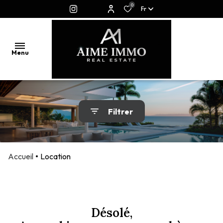
0
Fr
Menu
QUI
Filtrer
SOMMES
NOUS ?
ACHETER
Accueil
Location
-
INVESTIR
ESTIMER
Désolé,
-